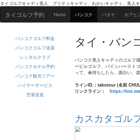
タイゴルフキャディ美人、プリティキャディ、わかいキャディ、美人キ
タイゴルフ予約
Home
バンコク
パタヤ
ホアヒ
タイ・バンコ
バンコクゴルフ料金
バンコクゴルフ送迎
レンタルクラブ
バンコク美人キャディのゴルフ
ービルゴルフ、パインハースト
バンコクホテル予約
って、傘持ちしたら、面白い、
バンコク観光ツアー
ラインID. : takotour (名前 CHU
ハイヤーサービス
リンクライン：
https://line.
空港送迎
カスカタゴル