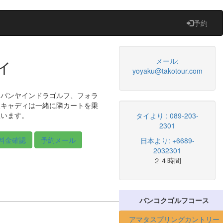
予約
ィ
メール:
yoyaku@takotour.com
、パンヤインドラゴルフ、フォラ
人キャディは一緒に隣カートを乗
思います。
タイより : 089-203-
2301
料金確認
予約メール
日本より: +6689-
2032301
２４時間
バンコクゴルフコース
アマタスプリングカントリー