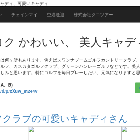
ャディ、可愛いキャディ
ン
チェインマイ
空港送迎
株式会社タコツアー
ク かわいい、 美人キャデ
場は何ヶ所もあります。例えばスワンナプームゴルフカントリークラブ
ゴルフ、カスカタゴルフクラブ、グリーンバンレーゴルフなどです。美
楽しみと思います。特にゴルフを毎日プレーしたい、元気になりますと
LA。B)
me/ti/p/xXuw_m244v
フクラブの可愛いキャディさん