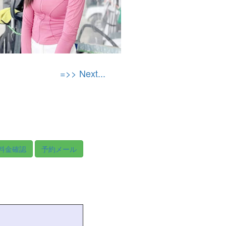
=>> Next...
料金確認
予約メール