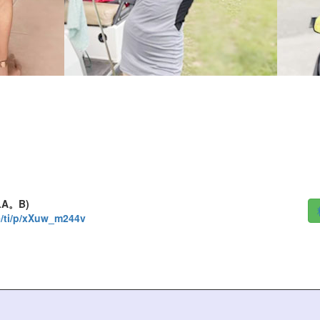
LA。B)
me/ti/p/xXuw_m244v