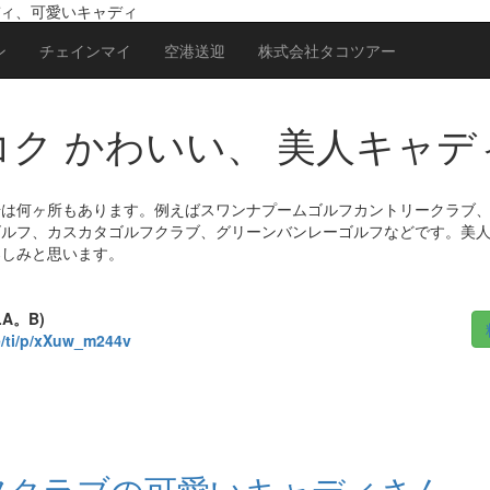
ィ、可愛いキャディ
ン
チェインマイ
空港送迎
株式会社タコツアー
ク かわいい、 美人キャデ
場は何ヶ所もあります。例えばスワンナプームゴルフカントリークラブ
ゴルフ、カスカタゴルフクラブ、グリーンバンレーゴルフなどです。美
楽しみと思います。
LA。B)
me/ti/p/xXuw_m244v
フクラブの可愛いキャディさん