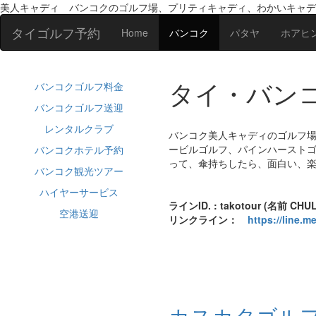
美人キャディ バンコクのゴルフ場、プリティキャディ、わかいキャデ
タイゴルフ予約
Home
バンコク
パタヤ
ホアヒ
タイ・バンコ
バンコクゴルフ料金
バンコクゴルフ送迎
レンタルクラブ
バンコク美人キャディのゴルフ
ービルゴルフ、パインハースト
バンコクホテル予約
って、傘持ちしたら、面白い、
バンコク観光ツアー
ハイヤーサービス
ラインID. : takotour (名前 CHU
空港送迎
リンクライン：
https://line.
カスカタゴル