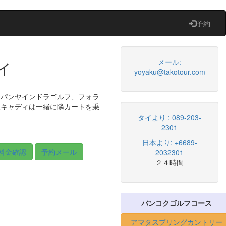
予約
ィ
メール:
yoyaku@takotour.com
、パンヤインドラゴルフ、フォラ
人キャディは一緒に隣カートを乗
タイより : 089-203-
2301
日本より: +6689-
料金確認
予約メール
2032301
２４時間
バンコクゴルフコース
アマタスプリングカントリー